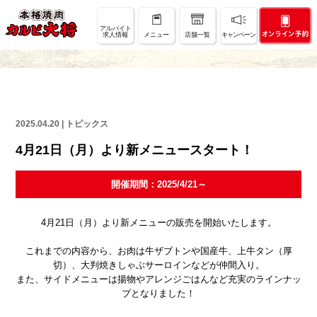
キャンペーン・お知らせ
アルバイト
求人情報
メニュー
店舗一覧
キャンペーン
CAMPAIGN & INFORMATION
2025.04.20 |
4月21日（月）より新メニュースタート！
開催期間：2025/4/21～
4月21日（月）より新メニューの販売を開始いたします。
これまでの内容から、お肉は牛ザブトンや国産牛、上牛タン（厚
切）、大判焼きしゃぶサーロインなどが仲間入り。
また、サイドメニューは揚物やアレンジごはんなど充実のラインナッ
プとなりました！