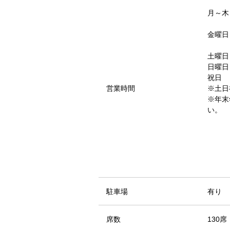
月～木 1
16:0
金曜日 1
16:0
土曜日 1
日曜日 1
祝日 11
営業時間
※土日
※年末
い。
駐車場
有り
席数
130席